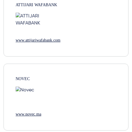
ATTIJARI WAFABANK
www.attijariwafabank.com
NOVEC
www.novec.ma